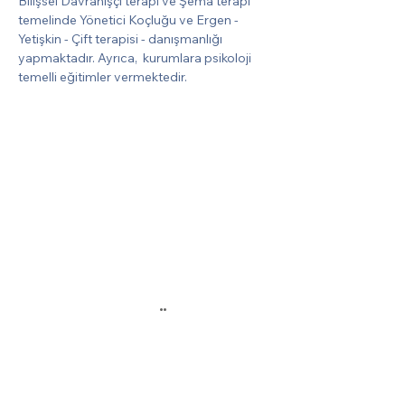
Bilişsel Davranışçı terapi ve Şema terapi 
temelinde Yönetici Koçluğu ve Ergen - 
Yetişkin - Çift terapisi - danışmanlığı 
yapmaktadır. Ayrıca,  kurumlara psikoloji 
temelli eğitimler vermektedir.
MENÜ
Hakkımızda
MM'ist
Üyelik
İletişim