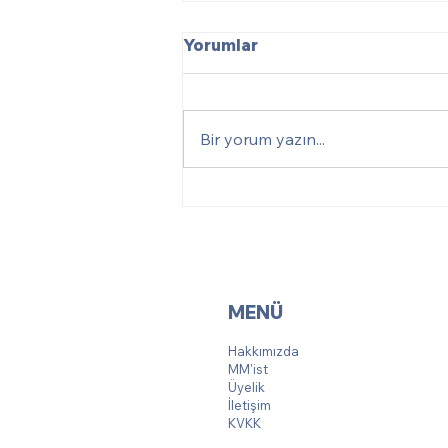
Yorumlar
Bir yorum yazın...
Genel Kurul Sonuç
Duyurusu
MENÜ
Hakkımızda
MM'ist
Üyelik
İletişim
KVKK