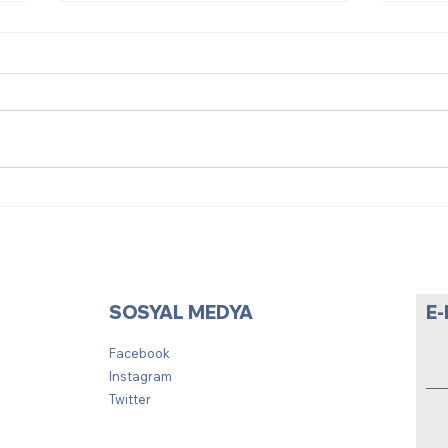
GENEL KURUL ÇAĞRISI
166.
SOSYAL MEDYA
E
Facebook
Instagram
Twitter