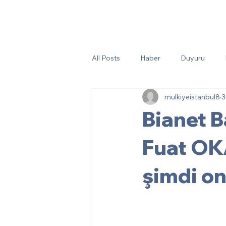
All Posts
Haber
Duyuru
mulkiyeistanbul8
3
Bianet B
Fuat OKA
şimdi onl