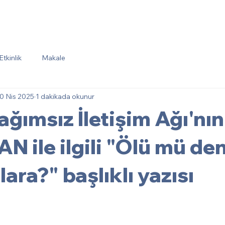
Hakkımızda
Haberler
MM'İst
Mülkiye Dükkan
Ü
Etkinlik
Makale
0 Nis 2025
1 dakikada okunur
ağımsız İletişim Ağı'nın
N ile ilgili "Ölü mü den
ara?" başlıklı yazısı