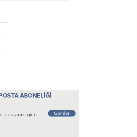
 Yılımız Kutlu Olsun
-POSTA ABONELİĞİ
Gönder