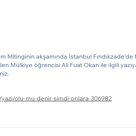
m Mitinginin akşamında İstanbul Fındıkzade'de faş
len Mülkiye öğrencisi Ali Fuat Okan ile ilgili yazı
niz.
g/yazi/olu-mu-denir-simdi-onlara-306982