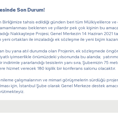
esinde Son Durum!
 Birliğimize tahsis edildiği günden beri tüm Mülkiyelilerce ve 
tamamlanması beklenen ve yıllardır pek çok kişinin bu amac
dığı Nakkaştepe Projesi, Genel Merkezin 14 Haziran 2021 t
tin yeni ortakları ile imzaladığı ek sözleşme ile yeni biçim kazan
dan bu yana atıl durumda olan Projenin, ek sözleşmede öngö
htiyatlı iyimserlikle önümüzdeki yılsonunda bu alanda; yatırımcı
 bir indirimle yararlandığı tesislerin yanı sıra, Şubemizin 75 me
ere hizmet verecek 180 kişilik bir konferans salonu olacaktır.
enileme çalışmalarının ve mimari görüşmelerin sürdüğü proj
lması için, İstanbul Şube olarak Genel Merkeze destek amacı
ürütmekteyiz.