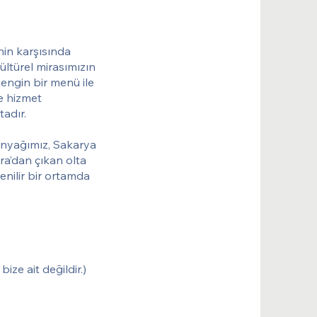
enin karşısında
ültürel mirasımızın
engin bir menü ile
e hizmet
adır.
inyağımız, Sakarya
a’dan çıkan olta
venilir bir ortamda
ze ait değildir.)