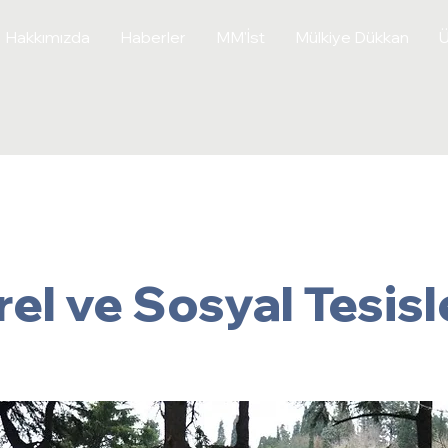
Hakkımızda
Haberler
MM'İst
Mülkiye Dükkan
Ü
rel ve Sosyal Tesisl