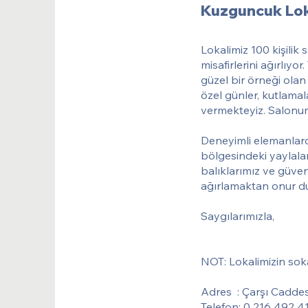
Kuzguncuk Lok
Lokalimiz 100 kişilik s
misafirlerini ağırlıy
güzel bir örneği ola
özel günler, kutlama
vermekteyiz. Salonum
Deneyimli elemanlard
bölgesindeki yaylal
balıklarımız ve güveni
ağırlamaktan onur du
Saygılarımızla,
NOT: Lokalimizin soka
Adres : Çarşı Cadde
Telefon: 0 216 492 4