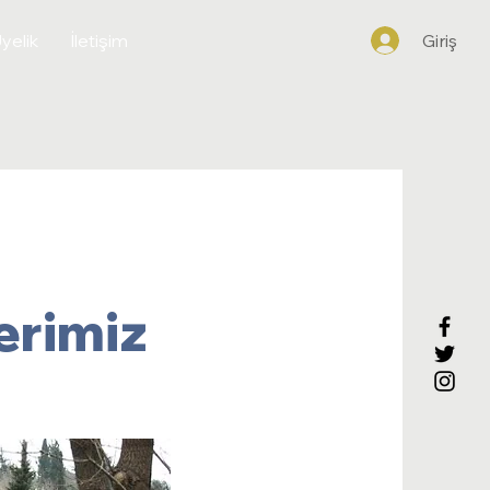
yelik
İletişim
Giriş
erimiz