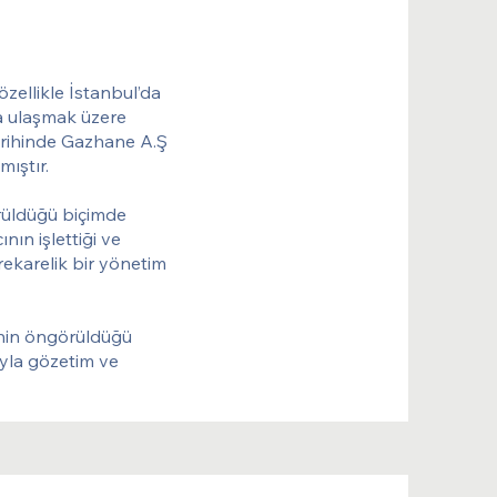
özellikle İstanbul’da
a ulaşmak üzere
arihinde Gazhane A.Ş
mıştır.
rüldüğü biçimde
nın işlettiği ve
trekarelik bir yönetim
enin öngörüldüğü
yla gözetim ve