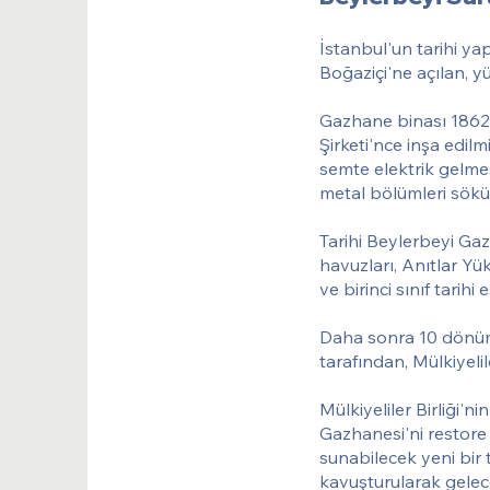
İstanbul'un tarihi y
Boğaziçi'ne açılan, yü
Gazhane binası 1862 y
Şirketi'nce inşa edi
semte elektrik gelmes
metal bölümleri sökü
Tarihi Beylerbeyi Gaz
havuzları, Anıtlar Yü
ve birinci sınıf tarihi
Daha sonra 10 dönüml
tarafından, Mülkiyelile
Mülkiyeliler Birliği'
Gazhanesi'ni restore 
sunabilecek yeni bir 
kavuşturularak gelec