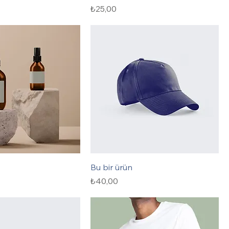
Fiyat
₺25,00
Bu bir ürün
Fiyat
₺40,00