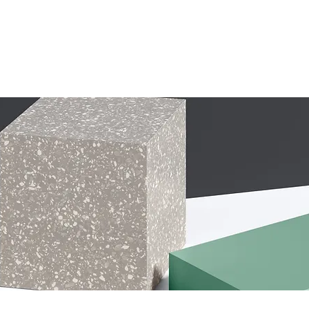
Hakkımızda
Haberler
MM'İst
Mülkiye Dükkan
Ü