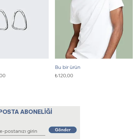
Bu bir ürün
t
t
Fiyat
,00
₺120,00
-POSTA ABONELİĞİ
Gönder