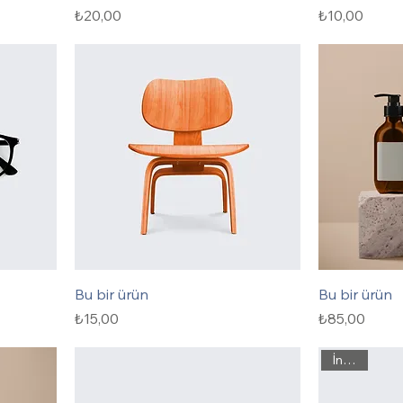
Fiyat
Fiyat
₺20,00
₺10,00
Bu bir ürün
Bu bir ürün
Fiyat
Fiyat
₺15,00
₺85,00
İndirim