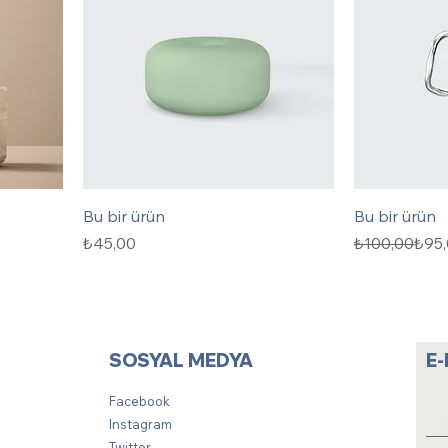
Bu bir ürün
Bu bir ürün
Fiyat
Normal Fiya
İndirimli Fiya
₺45,00
₺100,00
₺95
SOSYAL MEDYA
E
Facebook
Instagram
Twitter