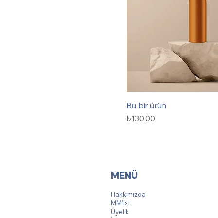
Bu bir ürün
Fiyat
₺130,00
MENÜ
Hakkımızda
MM'ist
Üyelik