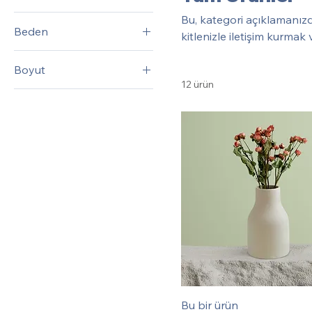
Bu, kategori açıklamanızdı
Beden
kitlenizle iletişim kurmak 
L
Boyut
Large
12 ürün
250 ml
M
500 ml
S
80 ml
Small
Bu bir ürün